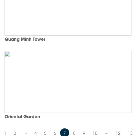
Quang Minh Tower
Oriental Garden
...
...
1
2
4
5
6
7
8
9
10
12
13