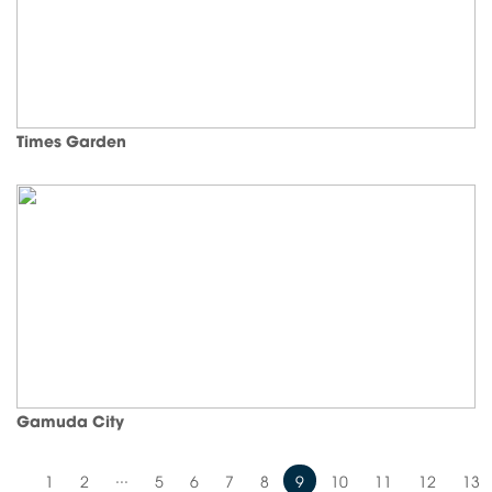
Times Garden
Gamuda City
...
1
2
5
6
7
8
9
10
11
12
13