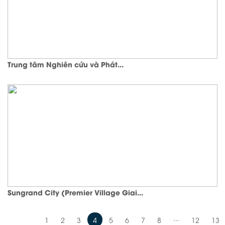
Trung tâm Nghiên cứu và Phát...
Sungrand City (Premier Village Giai...
...
1
2
3
4
5
6
7
8
12
13