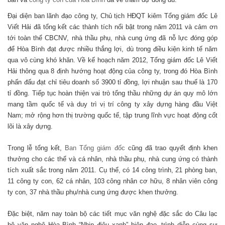
Đại diện ban lãnh đạo công ty, Chủ tịch HĐQT kiêm Tổng giám đốc Lê
Viết Hải đã tổng kết các thành tích nổi bật trong năm 2011 và cảm ơn
tới toàn thể CBCNV, nhà thầu phụ, nhà cung ứng đã nỗ lực đóng góp
để Hòa Bình đạt được nhiều thắng lợi, dù trong điều kiện kinh tế năm
qua vô cùng khó khăn. Về kế hoạch năm 2012, Tổng giám đốc Lê Viết
Hải thông qua 8 định hướng hoạt động của công ty, trong đó Hòa Bình
phấn đấu đạt chỉ tiêu doanh số 3900 tỉ đồng, lợi nhuận sau thuế là 170
tỉ đồng. Tiếp tục hoàn thiện vai trò tổng thầu những dự án quy mô lớn
mang tầm quốc tế và duy trì vị trí công ty xây dựng hàng đầu Việt
Nam; mở rộng hơn thị trường quốc tế, tập trung lĩnh vực hoạt động cốt
lõi là xây dựng.
Trong lễ tổng kết,
Ban Tổng giám đốc
cũng đã trao quyết định khen
thưởng cho các thể và cá nhân, nhà thầu phụ, nhà cung ứng có thành
tích xuất sắc trong năm 2011. Cụ thể, có 14 công trình, 21 phòng ban,
11 công ty con, 62 cá nhân, 103 công nhân cơ hữu, 8 nhân viên công
ty con, 37 nhà thầu phụ/nhà cung ứng được khen thưởng.
Đặc biệt, năm nay toàn bộ các tiết mục văn nghệ đặc sắc do Câu lạc
bộ văn nghệ Hòa Bình “Nhịp điệu xanh” biên đạo, trình diễn cùng sự