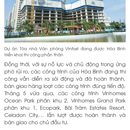
Dự án Tòa nhà Văn phòng Vinfast đang được Hòa Bình
triển khai thi công phần thân
Đồng thời, v
ới sự nỗ lực và chủ động trong ứng
phó rủi ro, các công trình của Hòa Bình đang thi
công vẫn diễn ra sôi động và đã hoàn thành,
bàn giao hàng loạt các công trình đúng tiến độ.
Tháng 5 vừa qua, các công trình Vinhomes
Ocean Park phân khu 2, Vinhomes Grand Park
phân khu 1, Ecopark, Bãi Tràm Estates Resort,
Celadon City,… lần lượt được hoàn thành và
bàn giao cho chủ đầu tư.