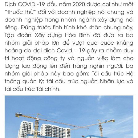
Dịch COVID -19 đầu năm 2020 được coi như một
“thuốc thử” đối với doanh nghiệp nói chung và
doanh nghiệp trong nhóm ngành xây dựng nói
riêng. Đứng trước tình hình khó khăn chung này,
Tập đoàn Xây dựng Hòa Bình đã đưa ra
ba
nhóm giải pháp
lớn để vượt qua cuộc khủng
hoảng do đại dịch Covid – 19 gây ra nhằm duy
trì hoạt động công ty và nguồn việc làm cho
lượng lao động lên đến hàng nghìn người, ba
nhóm giải pháp này bao gồm: Tái cấu trúc Hệ
thống quản lý; tái cấu trúc nguồn Nhân lực và
tái cấu trúc Tài chính.