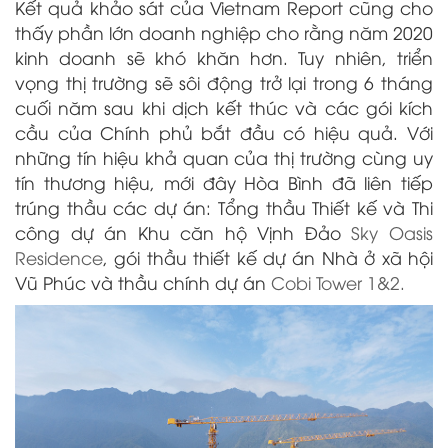
Kết quả khảo sát của Vietnam Report cũng cho
thấy phần lớn doanh nghiệp cho rằng năm 2020
kinh doanh sẽ khó khăn hơn. Tuy nhiên, triển
vọng thị trường sẽ sôi động trở lại trong 6 tháng
cuối năm sau khi dịch kết thúc và các gói kích
cầu của Chính phủ bắt đầu có hiệu quả. Với
những tín hiệu khả quan của thị trường cùng uy
tín thương hiệu, mới đây Hòa Bình đã liên tiếp
trúng thầu các dự án: Tổng thầu Thiết kế và Thi
công dự án Khu căn hộ Vịnh Đảo
Sky Oasis
Residence
, gói thầu thiết kế dự án Nhà ở xã hội
Vũ Phúc và thầu chính dự án
Cobi Tower 1&2.