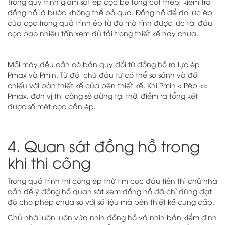
Trong quy trình giám sát ép cọc bê tông cốt thép, kiểm tra
đồng hồ là bước không thể bỏ qua. Đồng hồ để đo lực ép
của cọc trong quá trình ép từ đó mà tính được lực tải đầu
cọc bao nhiêu tấn xem đủ tải trong thiết kế hay chưa.
Mỗi máy đều cần có bản quy đổi từ đồng hồ ra lực ép
Pmax và Pmin. Từ đó, chủ đầu tư có thể so sánh và đối
chiếu với bản thiết kế của bên thiết kế. Khi Pmin < Pép <=
Pmax, đơn vị thi công sẽ dừng tại thời điểm ra tổng kết
được số mét cọc cần ép.
4. Quan sát đồng hồ trong
khi thi công
Trong quá trình thi công ép thử tim cọc đầu tiên thì chủ nhà
cần để ý đồng hồ quan sát xem đồng hồ đã chỉ đúng đạt
độ cho phép chưa so với số liệu mà bên thiết kế cung cấp.
Chủ nhà luôn luôn vừa nhìn đồng hồ và nhìn bản kiểm định