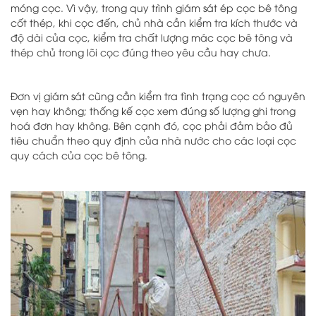
móng cọc. Vì vậy, trong quy trình giám sát ép cọc bê tông
cốt thép, khi cọc đến, chủ nhà cần kiểm tra kích thước và
độ dài của cọc, kiểm tra chất lượng mác cọc bê tông và
thép chủ trong lõi cọc đúng theo yêu cầu hay chưa.
Đơn vị giám sát cũng cần kiểm tra tình trạng cọc có nguyên
vẹn hay không; thống kế cọc xem đúng số lượng ghi trong
hoá đơn hay không. Bên cạnh đó, cọc phải đảm bảo đủ
tiêu chuẩn theo quy định của nhà nước cho các loại cọc
quy cách của cọc bê tông.