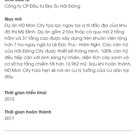
Công ty CP Đầu tư Địa ốc Hải Đăng
Quy mô
Dự án HD Mon City tọa lạc ngay tại vị trí đắc địa của khu
đô thị Mỹ Đình. Dự án gồm 2 tòa tháp có quy mô 2 tầng
hầm và 31 tầng cao được xây dựng trên khuôn viên rộng
hơn 7 ha ngay ngã tư Lê Đức Thọ - Hàm Nghi. Các căn hộ
của Hải Đăng City được thiết kế thông minh, 100% căn hộ
đều tiếp cận với ánh sáng tự nhiên, diện tích cây xanh và
cơ sở hạ tầng chiếm tới hơn 13.962 m2. Sau khi hoàn thành,
HD Mon City hứa hẹn sẽ nơi an cư lý tưởng của cư dân tại
đây.
Thời gian triển khai
2015
Thời gian hoàn thành
2017