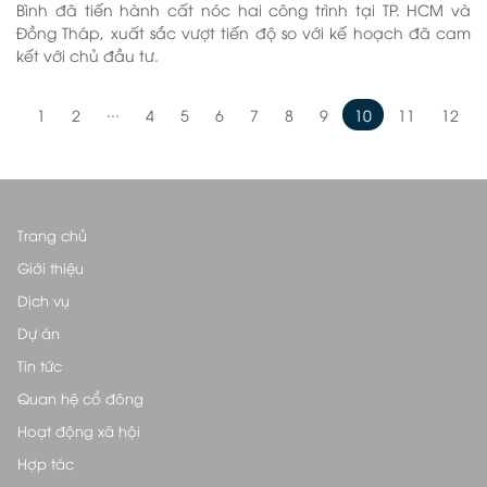
Bình đã tiến hành cất nóc hai công trình tại TP. HCM và
Đồng Tháp, xuất sắc vượt tiến độ so với kế hoạch đã cam
kết với chủ đầu tư.
...
1
2
4
5
6
7
8
9
10
11
12
Trang chủ
Giới thiệu
Dịch vụ
Dự án
Tin tức
Quan hệ cổ đông
Hoạt động xã hội
Hợp tác