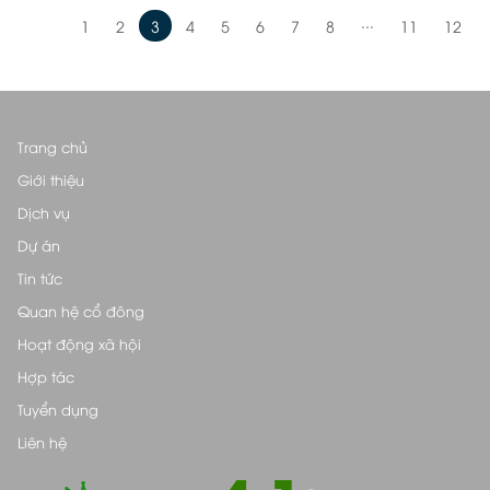
...
1
2
3
4
5
6
7
8
11
12
Trang chủ
Giới thiệu
Dịch vụ
Dự án
Tin tức
Quan hệ cổ đông
Hoạt động xã hội
Hợp tác
Tuyển dụng
Liên hệ
-