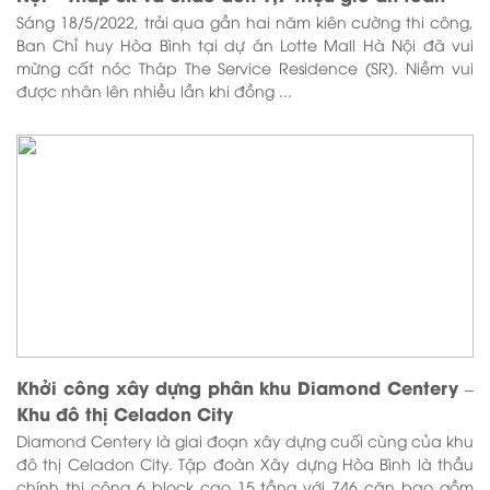
Sáng 18/5/2022, trải qua gần hai năm kiên cường thi công,
Ban Chỉ huy Hòa Bình tại dự án Lotte Mall Hà Nội đã vui
mừng cất nóc Tháp The Service Residence (SR). Niềm vui
được nhân lên nhiều lần khi đồng ...
Khởi công xây dựng phân khu Diamond Centery –
Khu đô thị Celadon City
Diamond Centery là giai đoạn xây dựng cuối cùng của khu
đô thị Celadon City. Tập đoàn Xây dựng Hòa Bình là thầu
chính thi công 6 block cao 15 tầng với 746 căn bao gồm